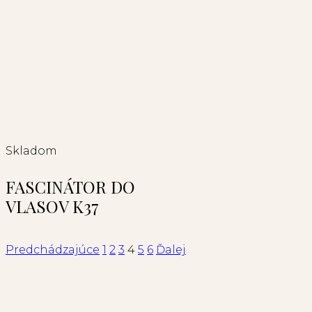
Skladom
FASCINÁTOR DO
VLASOV K37
Predchádzajúce
1
2
3
4
5
6
Ďalej