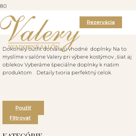
Rezervácia
DOPLNKY
Dokonalý outfit dotvárajú vhodné doplnky. Na to
myslíme v salóne Valery pri výbere kostýmov , šiat aj
oblekov. Vyberáme špeciálne doplnky k našim
produktom . Detaily tvoria perfektný celok.
Použiť
Filtrovať
KATEGÓRIE