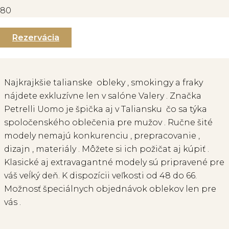
Rezervácia
KOLEKCIA PETRELLI 2026
Najkrajkšie talianske obleky , smokingy a fraky
nájdete exkluzívne len v salóne Valery . Značka
Petrelli Uomo je špička aj v Taliansku čo sa týka
spoločenského oblečenia pre mužov . Ručne šité
modely nemajú konkurenciu , prepracovanie ,
dizajn , materiály . Môžete si ich požičat aj kúpiť .
Klasické aj extravagantné modely sú pripravené pre
váš veĺký deň. K dispozícii veľkosti od 48 do 66.
Možnosť špeciálnych objednávok oblekov len pre
vás .