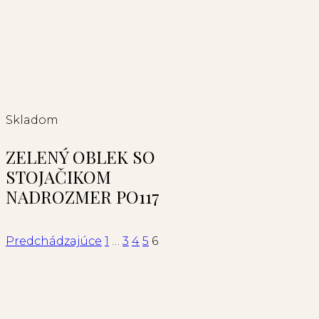
Skladom
ZELENÝ OBLEK SO
STOJAČIKOM
NADROZMER PO117
Predchádzajúce
1
…
3
4
5
6