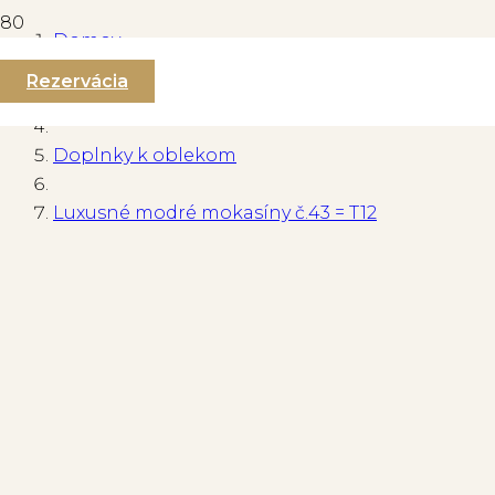
Domov
Rezervácia
Doplnky
Doplnky k oblekom
Luxusné modré mokasíny č.43 = T12