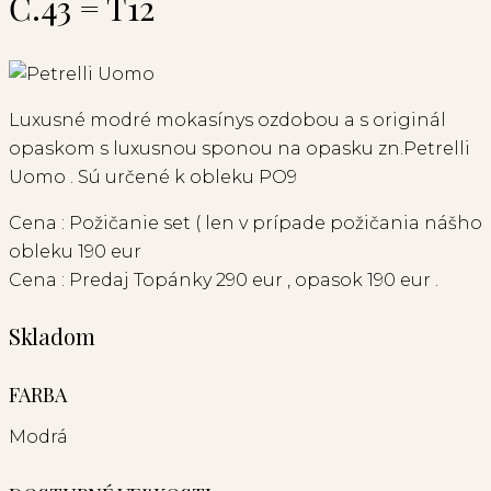
Č.43 = T12
Luxusné modré mokasínys ozdobou a s originál
opaskom s luxusnou sponou na opasku zn.Petrelli
Uomo . Sú určené k obleku PO9
Cena : Požičanie set ( len v prípade požičania nášho
obleku 190 eur
Cena : Predaj Topánky 290 eur , opasok 190 eur .
Skladom
FARBA
Modrá