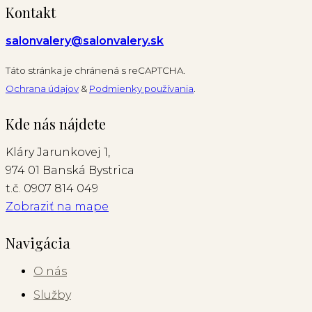
Kontakt
salonvalery@salonvalery.sk
Táto stránka je chránená s reCAPTCHA.
Ochrana údajov
&
Podmienky používania
.
Kde nás nájdete
Kláry Jarunkovej 1,
974 01 Banská Bystrica
t.č. 0907 814 049
Zobraziť na mape
Navigácia
O nás
Služby