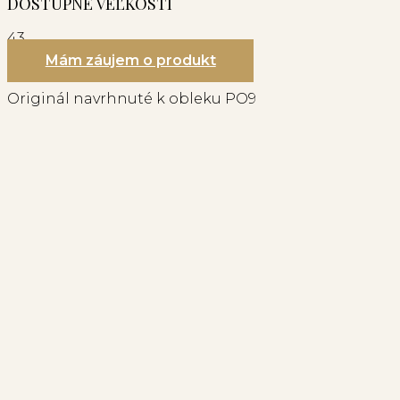
DOSTUPNÉ VEĽKOSTI
43
Mám záujem o produkt
Originál navrhnuté k obleku PO9