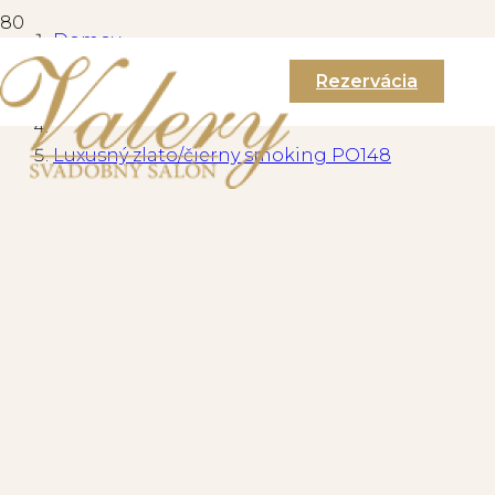
Domov
Rezervácia
Pánske obleky
Luxusný zlato/čierny smoking PO148