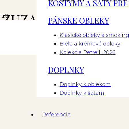
KOSTÝMY A ŠATY PRE 
ZUZANA A RASŤO
PÁNSKE OBLEKY
Klasické obleky a smokin
2022
Biele a krémové obleky
Kolekcia Petrelli 2026
DOPLNKY
Doplnky k oblekom
Doplnky k šatám
Referencie