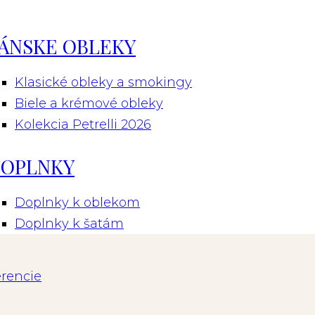
ÁNSKE OBLEKY
Klasické obleky a smokingy
Biele a krémové obleky
Kolekcia Petrelli 2026
1
OPLNKY
Doplnky k oblekom
Doplnky k šatám
erencie