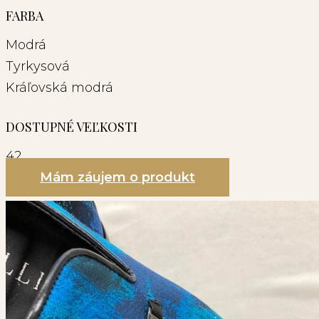
FARBA
Modrá
Tyrkysová
Kráľovská modrá
DOSTUPNÉ VEĽKOSTI
42
Mám záujem o produkt