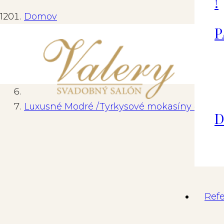
!
Domov
P
Doplnky
Doplnky k oblekom
Luxusné Modré /Tyrkysové mokasíny č.42= T
D
Ref