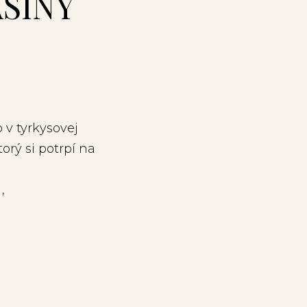
SÍNY
v tyrkysovej
orý si potrpí na
,