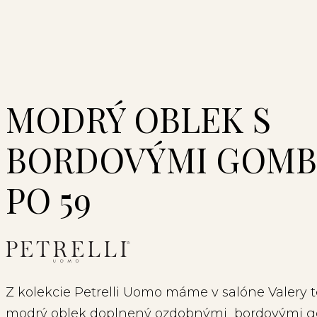
MODRÝ OBLEK S
BORDOVÝMI GOMB
PO 59
Z kolekcie Petrelli Uomo máme v salóne Valery 
modrý oblek doplnený ozdobnými bordovými 