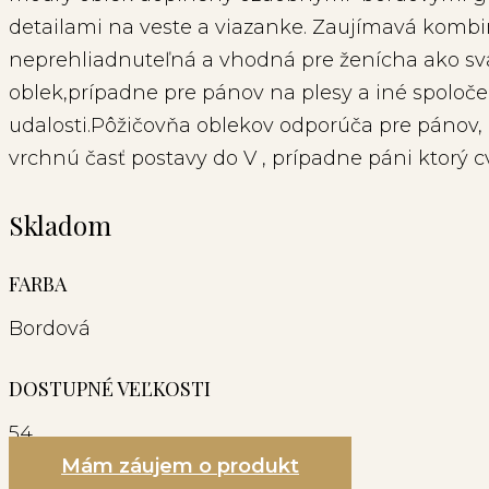
detailami na veste a viazanke. Zaujímavá kombi
neprehliadnuteľná a vhodná pre ženícha ako s
oblek,prípadne pre pánov na plesy a iné spoloč
udalosti.Pôžičovňa oblekov odporúča pre pánov,
vrchnú časť postavy do V , prípadne páni ktorý cv
Skladom
FARBA
Bordová
DOSTUPNÉ VEĽKOSTI
54
Mám záujem o produkt