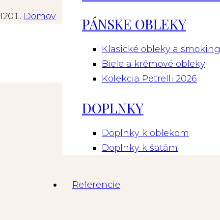
Domov
PÁNSKE OBLEKY
Pánske obleky
Klasické obleky a smokin
Biele a krémové obleky
Modrý oblek s bordovými gombíkmi PO 59
Kolekcia Petrelli 2026
DOPLNKY
Doplnky k oblekom
Doplnky k šatám
Referencie