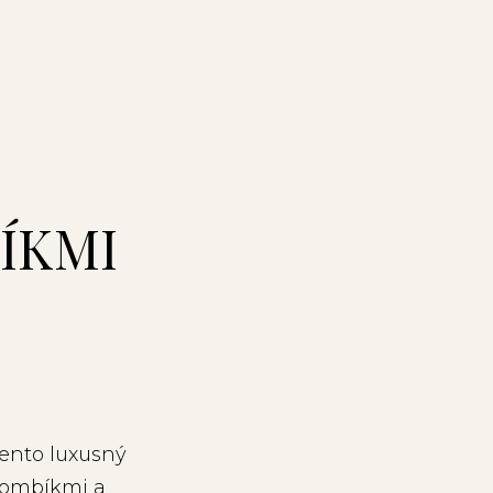
ÍKMI
tento luxusný
gombíkmi a