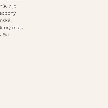
nácia je
vadobný
enské
 ktorý majú
ičia.