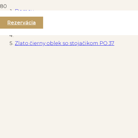
Domov
Rezervácia
Pánske obleky
Zlato čierny oblek so stojačikom PO 37