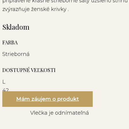
pripravené krásne strieborné šaty užšieho strihu
zvýrazňuje ženské krivky .
Skladom
FARBA
Strieborná
DOSTUPNÉ VEĽKOSTI
L
42
Mám záujem o produkt
Vlečka je odnímateľná