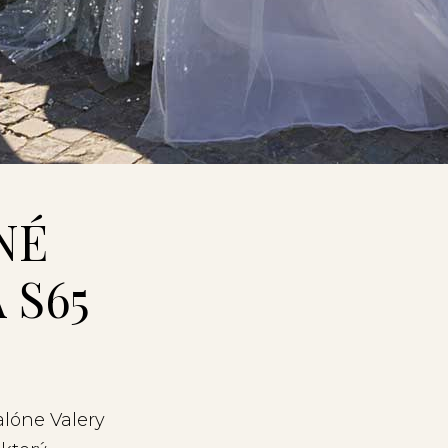
NÉ
 S65
alóne Valery