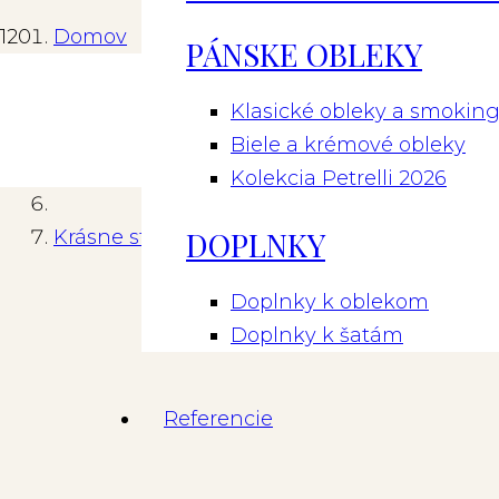
Domov
PÁNSKE OBLEKY
Spoločenské šaty
Klasické obleky a smokin
Biele a krémové obleky
Akcia predaj všetky za 190 eur
Kolekcia Petrelli 2026
DOPLNKY
Krásne strieborné šaty na ramienka S65
Doplnky k oblekom
Doplnky k šatám
Referencie