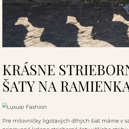
KRÁSNE STRIEBOR
ŠATY NA RAMIENKA
Pre milovníčky ligotavých dlhých šiat máme v s