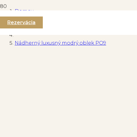
Domov
Rezervácia
Pánske obleky
Nádherný luxusný modrý oblek PO9