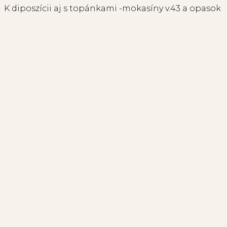
K diposzícii aj s topánkami -mokasíny v.43 a opasok