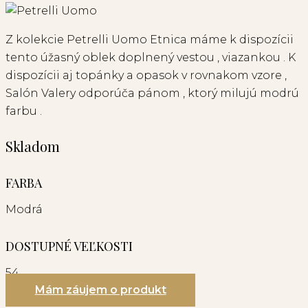
Z kolekcie Petrelli Uomo Etnica máme k dispozícii
tento úžasný oblek doplnený vestou , viazankou . K
dispozícii aj topánky a opasok v rovnakom vzore ,
Salón Valery odporúča pánom , ktorý milujú modrú
farbu .
Skladom
FARBA
Modrá
DOSTUPNÉ VEĽKOSTI
54
Mám záujem o produkt